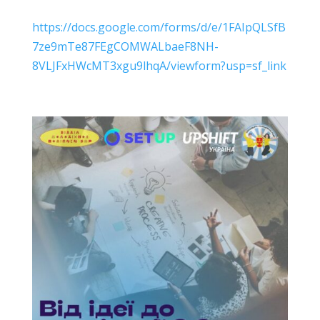
https://docs.google.com/forms/d/e/1FAIpQLSfB
7ze9mTe87FEgCOMWALbaeF8NH-
8VLJFxHWcMT3xgu9lhqA/viewform?usp=sf_link