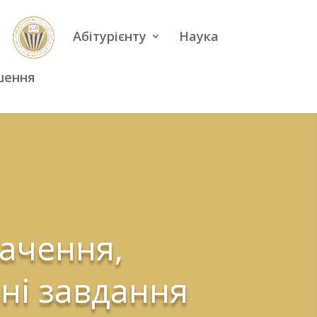
Абітурієнту
Наука
шення
бачення,
ні завдання