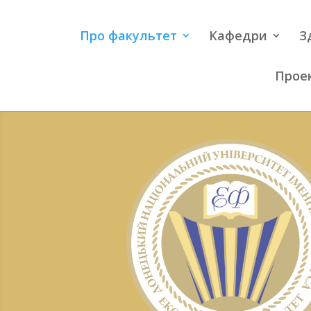
Про факультет
Кафедри
З
Проек