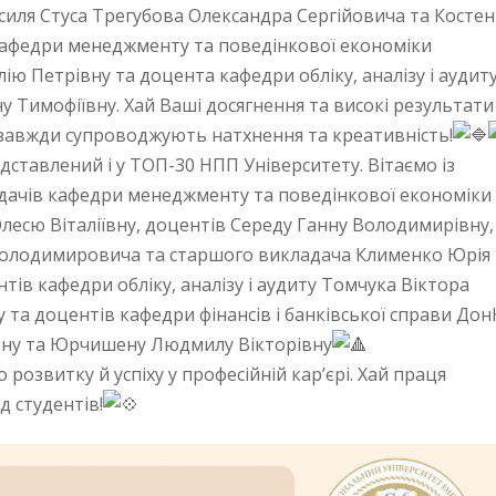
силя Стуса Трегубова Олександра Сергійовича та Косте
кафедри менеджменту та поведінкової економіки
ію Петрівну та доцента кафедри обліку, аналізу і аудит
у Тимофіївну. Хай Ваші досягнення та високі результати
завжди супроводжують натхнення та креативність!
ставлений і у ТОП-30 НПП Університету. Вітаємо із
ачів кафедри менеджменту та поведінкової економіки 
есю Віталіївну, доцентів Середу Ганну Володимирівну,
 Володимировича та старшого викладача Клименко Юрія
ів кафедри обліку, аналізу і аудиту Томчука Віктора
 та доцентів кафедри фінансів і банківської справи До
івну та Юрчишену Людмилу Вікторівну
озвитку й успіху у професійній кар’єрі. Хай праця
д студентів!