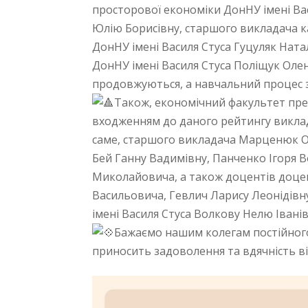
просторової економіки ДонНУ імені Ва
Юлію Борисівну, старшого викладача 
ДонНУ імені Василя Стуса Гуцуляк Натал
ДонНУ імені Василя Стуса Поліщук Олен
продовжуються, а навчальний процес 
Також, економічний факультет пред
входженням до даного рейтингу виклад
саме, старшого викладача Марценюк Ол
Бей Ганну Вадимівну, Панченко Ігоря
Миколайовича, а також доцентів доцент
Васильовича, Гевлич Ларису Леонідівну
імені Василя Стуса Волкову Нелю Іван
Бажаємо нашим колегам постійного р
приносить задоволення та вдячність ві