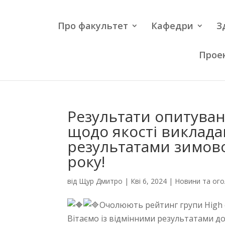
Про факультет
Кафедри
З
Проек
Результати опитуван
щодо якості виклада
результатами зимової
року!
від
Щур Дмитро
|
Кві 6, 2024
|
Новини та ог
Очолюють рейтинг групи High
Вітаємо із відмінними результатами д