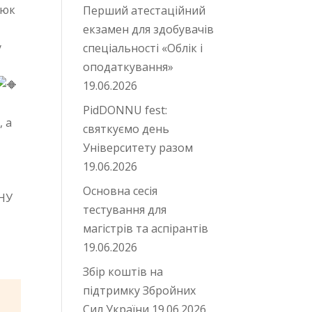
нюк
Перший атестаційний
екзамен для здобувачів
у
спеціальності «Облік і
оподаткування»
19.06.2026
PidDONNU fest:
, а
святкуємо день
Університету разом
19.06.2026
Основна сесія
нНУ
тестування для
магістрів та аспірантів
19.06.2026
Збір коштів на
підтримку Збройних
Сил України
19.06.2026