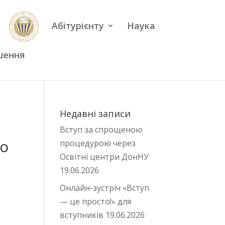
Абітурієнту
Наука
шення
Недавні записи
Вступ за спрощеною
го
процедурою через
Освітні центри ДонНУ
19.06.2026
Онлайн-зустріч «Вступ
— це просто!» для
вступників
19.06.2026