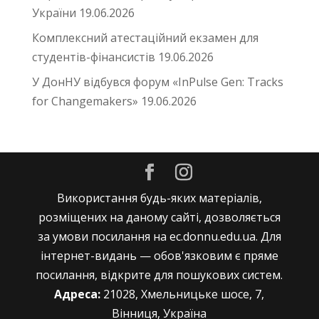
України
19.06.2026
Комплексний атестаційний екзамен для
студентів-фінансистів
19.06.2026
У ДонНУ відбувся форум «InPulse Gen: Tracks
for Changemakers»
19.06.2026
Використання будь-яких матеріалів,
розміщених на даному сайті, дозволяється
за умови посилання на ec.donnu.edu.ua. Для
інтернет-видань — обов'язковим є пряме
посилання, відкрите для пошукових систем.
Адреса:
21028, Хмельницьке шосе, 7,
Вінниця, Україна