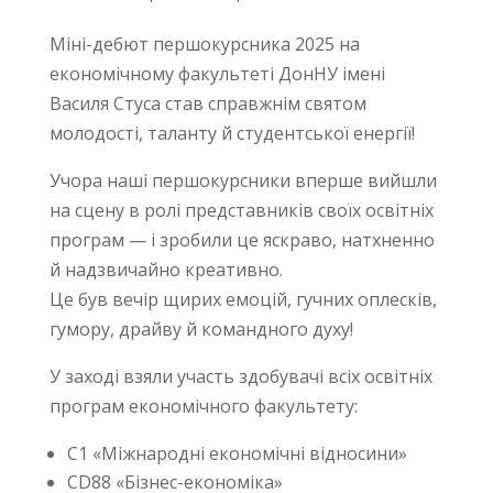
Міні-дебют першокурсника 2025 на
економічному факультеті ДонНУ імені
Василя Стуса став справжнім святом
молодості, таланту й студентської енергії!
Учора наші першокурсники вперше вийшли
на сцену в ролі представників своїх освітніх
програм — і зробили це яскраво, натхненно
й надзвичайно креативно.
Це був вечір щирих емоцій, гучних оплесків,
гумору, драйву й командного духу!
У заході взяли участь здобувачі всіх освітніх
програм економічного факультету:
С1 «Міжнародні економічні відносини»
CD88 «Бізнес-економіка»