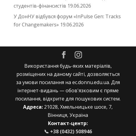
студентів-фінансистів
19.06.2026
У ДонНУ відбувся форум «InPulse Gen: Tracks
for Changemakers»
19.06.2026
Використання будь-яких матеріалів,
розміщених на даному сайті, дозволяється
за умови посилання на ec.donnu.edu.ua. Для
інтернет-видань — обов'язковим є пряме
посилання, відкрите для пошукових систем.
Адреса:
21028, Хмельницьке шосе, 7,
Вінниця, Україна
Контакт-центр:
📞 +38 (0432) 508946