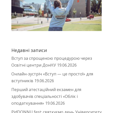
Недавні записи
Вступ за спрощеною процедурою через
Освітні центри ДонНУ
19.06.2026
Онлайн-зустріч «Вступ — це просто!» для
вступників
19.06.2026
Перший атестаційний екзамен для
здобувачів спеціальності «Облік і
оподаткування»
19.06.2026
PidDONNU fest: святкуємо день Університету