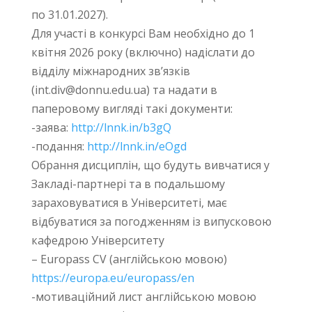
по 31.01.2027).
Для участі в конкурсі Вам необхідно до 1
квітня 2026 року (включно) надіслати до
відділу міжнародних зв’язків
(
int.div@donnu.edu.ua
) та надати в
паперовому вигляді такі документи:
-заява:
http://lnnk.in/b3gQ
-подання:
http://lnnk.in/eOgd
Обрання дисциплін, що будуть вивчатися у
Закладі-партнері та в подальшому
зараховуватися в Університеті, має
відбуватися за погодженням із випусковою
кафедрою Університету
– Europass CV (англійською мовою)
https://europa.eu/europass/en
-мотиваційний лист англійською мовою