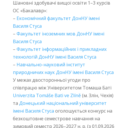
Шановні здобувачі вищої освіти 1–3 курсів
ОС «Бакалавр»:
–
Економічний факультет ДонНУ імені
Василя Стуса
–
Факультет іноземних мов ДонНУ імені
Василя Стуса
–
Факультет інформаційних і прикладних
технологій ДонНУ імені Василя Стуса
–
Навчально-науковий інститут
природничих наук ДонНУ імені Василя Стуса
У межах двосторонньої угоди про
співпрацю між Університетом Томаша Баті
Univerzita Tomáše Bati ve Zlíně
(м. Злін, Чехія)
та
Донецький національний університет
імені Василя Cтуса
оголошується конкурс на
безкоштовне семестрове навчання на
зимовий семестр 2026–2027 н. р. (з 01.09.2026